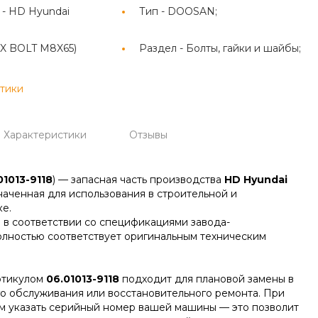
 -
HD Hyundai
Тип -
DOOSAN;
X BOLT M8X65)
Раздел -
Болты, гайки и шайбы;
стики
Характеристики
Отзывы
01013-9118
) — запасная часть производства
HD Hyundai
наченная для использования в строительной и
е.
 в соответствии со спецификациями завода-
олностью соответствует оригинальным техническим
ртикулом
06.01013-9118
подходит для плановой замены в
го обслуживания или восстановительного ремонта. При
м указать серийный номер вашей машины — это позволит