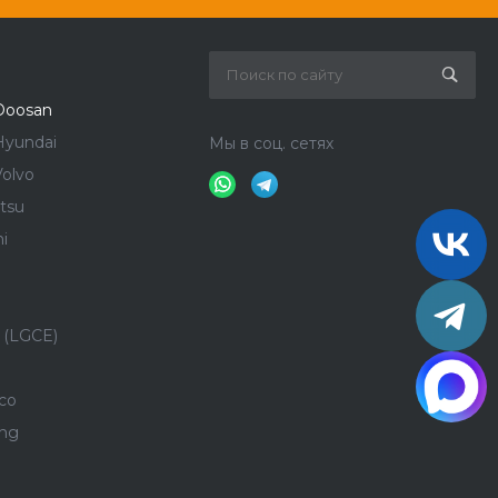
Doosan
Hyundai
Мы в соц. сетях
olvo
tsu
i
 (LGCE)
co
ong