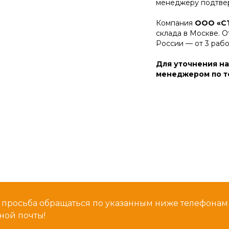
менеджеру подтвер
Компания
ООО «С
склада в Москве. О
России — от 3 раб
Для уточнения на
менеджером по те
 просьба обращаться по указанным ниже телефона
ной почты!