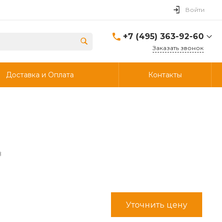
Войти
+7 (495) 363-92-60
Заказать звонок
+7 (495) 363-92-60
Доставка и Оплата
Контакты
г. Дзержинский, ул.
Энергетиков, д., 30, стр.4,
ворота 6.
Пн-Чт: 8:00-18:00 Пт:
8:00-17:00 Cб-Вс:
Выходной
info@ooostik.ru
+7 (926) 133-33-34
8
Пн-Чт: 8:00-18:00 Пт:
8:00-17:00 Сб-Вс:
выходной
d.shtabcov@gmail.com
Уточнить цену