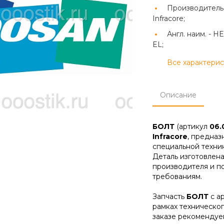
Производитель
Infracore;
Англ. наим. -
HE
EL;
Все характери
Описание
БОЛТ
(артикул
06.
Infracore
, предназ
специальной техник
Деталь изготовлена
производителя и п
требованиям.
Запчасть
БОЛТ
с а
рамках техническо
заказе рекомендуе