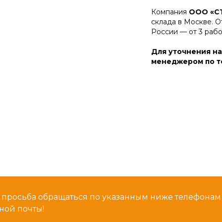
Компания
ООО «С
склада в Москве. О
России — от 3 раб
Для уточнения на
менеджером по те
 просьба обращаться по указанным ниже телефона
ной почты!