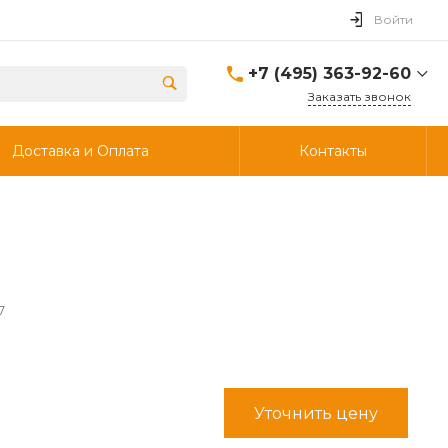
Войти
+7 (495) 363-92-60
Заказать звонок
+7 (495) 363-92-60
Доставка и Оплата
Контакты
г. Дзержинский, ул.
Энергетиков, д., 30, стр.4,
ворота 6.
Пн-Чт: 8:00-18:00 Пт:
8:00-17:00 Cб-Вс:
Выходной
info@ooostik.ru
+7 (926) 133-33-34
7
Пн-Чт: 8:00-18:00 Пт:
8:00-17:00 Сб-Вс:
выходной
d.shtabcov@gmail.com
Уточнить цену