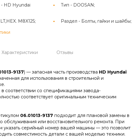
 -
HD Hyundai
Тип -
DOOSAN;
LT,HEX. M8X125;
Раздел -
Болты, гайки и шайбы;
стики
Характеристики
Отзывы
01013-9137
) — запасная часть производства
HD Hyundai
наченная для использования в строительной и
е.
 в соответствии со спецификациями завода-
олностью соответствует оригинальным техническим
ртикулом
06.01013-9137
подходит для плановой замены в
го обслуживания или восстановительного ремонта. При
м указать серийный номер вашей машины — это позволит
дить совместимость детали с вашей моделью техники.