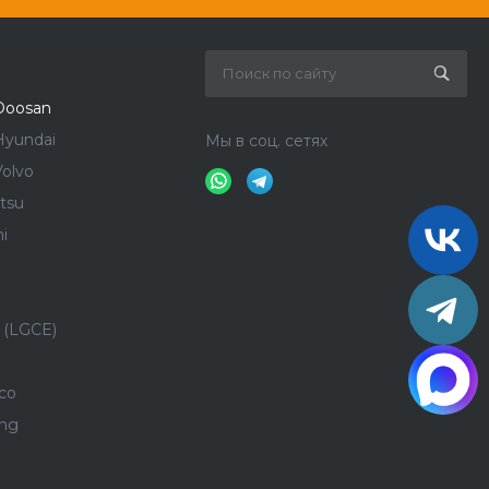
Doosan
Hyundai
Мы в соц. сетях
olvo
tsu
i
 (LGCE)
co
ong