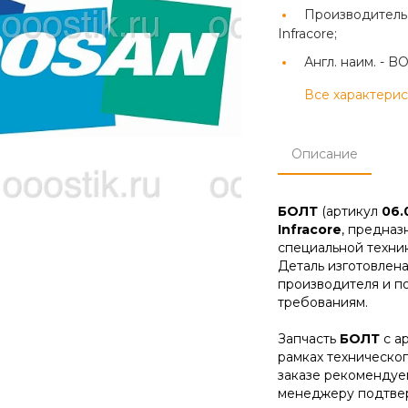
Производитель
Infracore;
Англ. наим. -
BO
Все характери
Описание
БОЛТ
(артикул
06.
Infracore
, предназ
специальной техник
Деталь изготовлена
производителя и п
требованиям.
Запчасть
БОЛТ
с а
рамках техническо
заказе рекомендуе
менеджеру подтвер