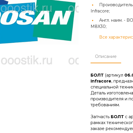
Производитель
Infracore;
Англ. наим. -
BO
M8X30;
Все характери
Описание
БОЛТ
(артикул
06.
Infracore
, предназ
специальной техник
Деталь изготовлена
производителя и п
требованиям.
Запчасть
БОЛТ
с а
рамках техническо
заказе рекомендуе