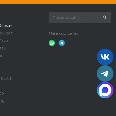
Doosan
Hyundai
Мы в соц. сетях
olvo
tsu
i
 (LGCE)
co
ong