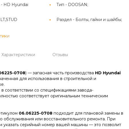
 -
HD Hyundai
Тип -
DOOSAN;
LT,STUD
Раздел -
Болты, гайки и шайбы;
стики
Характеристики
Отзывы
06225-0708
) — запасная часть производства
HD Hyundai
наченная для использования в строительной и
е.
 в соответствии со спецификациями завода-
олностью соответствует оригинальным техническим
ртикулом
06.06225-0708
подходит для плановой замены в
го обслуживания или восстановительного ремонта. При
м указать серийный номер вашей машины — это позволит