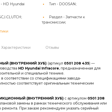
 -
HD Hyundai
Тип -
DOOSAN;
SC,I.CLUTCH;
Раздел -
Запчасти к
трансмиссии;
стики
Характеристики
Отзывы
ЫЙ (ВНУТРЕННИЙ ЗУБ)
(артикул
0501 208 435
) —
оизводства
HD Hyundai Infracore
, предназначенная для
роительной и специальной технике.
 в соответствии со спецификациями завода-
олностью соответствует оригинальным техническим
ИКЦИОННЫЙ (ВНУТРЕННИЙ ЗУБ)
с артикулом
0501 208
лановой замены в рамках технического обслуживания или
о ремонта. При заказе рекомендуем указать серийный