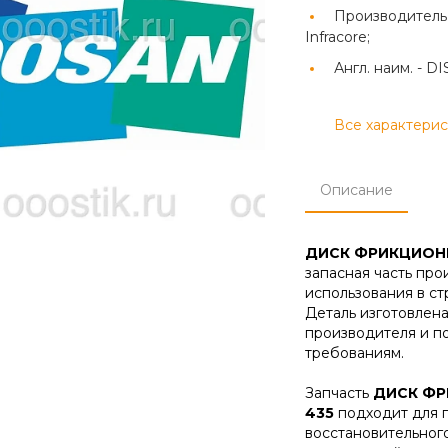
Производитель
Infracore;
Англ. наим. -
DI
Все характери
Описание
ДИСК ФРИКЦИОНН
запасная часть пр
использования в ст
Деталь изготовлена
производителя и п
требованиям.
Запчасть
ДИСК ФР
435
подходит для п
восстановительног