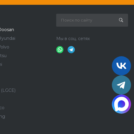
Doosan
Hyundai
Мы в соц. сетях
olvo
tsu
i
 (LGCE)
co
ong