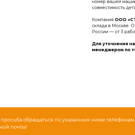
номер вашей машин
совместимость дет
Компания
ООО «С
склада в Москве. О
России — от 3 раб
Для уточнения на
менеджером по те
 просьба обращаться по указанным ниже телефона
ной почты!