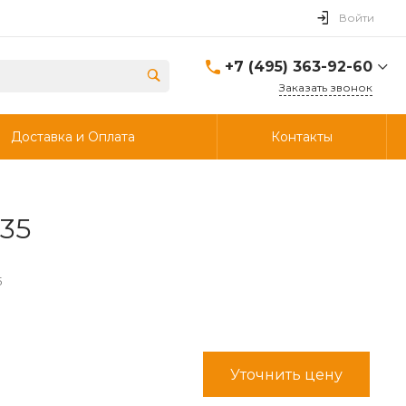
Войти
+7 (495) 363-92-60
Заказать звонок
+7 (495) 363-92-60
Доставка и Оплата
Контакты
г. Дзержинский, ул.
Энергетиков, д., 30, стр.4,
ворота 6.
Пн-Чт: 8:00-18:00 Пт:
8:00-17:00 Cб-Вс:
Выходной
35
info@ooostik.ru
+7 (926) 133-33-34
5
Пн-Чт: 8:00-18:00 Пт:
8:00-17:00 Сб-Вс:
выходной
d.shtabcov@gmail.com
Уточнить цену