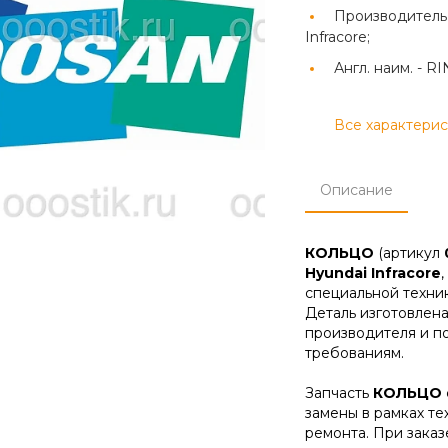
Производитель
Infracore;
Англ. наим. -
RI
Все характери
Описание
КОЛЬЦО
(артикул
Hyundai Infracore
специальной техник
Деталь изготовлена
производителя и п
требованиям.
Запчасть
КОЛЬЦО
замены в рамках т
ремонта. При зака