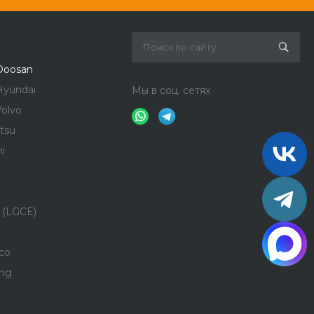
Doosan
Hyundai
Мы в соц. сетях
olvo
tsu
i
 (LGCE)
co
ong