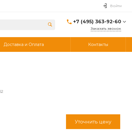
Войти
+7 (495) 363-92-60
Заказать звонок
+7 (495) 363-92-60
Доставка и Оплата
Контакты
г. Дзержинский, ул.
Энергетиков, д., 30, стр.4,
ворота 6.
Пн-Чт: 8:00-18:00 Пт:
8:00-17:00 Cб-Вс:
Выходной
info@ooostik.ru
+7 (926) 133-33-34
52
Пн-Чт: 8:00-18:00 Пт:
8:00-17:00 Сб-Вс:
выходной
d.shtabcov@gmail.com
Уточнить цену