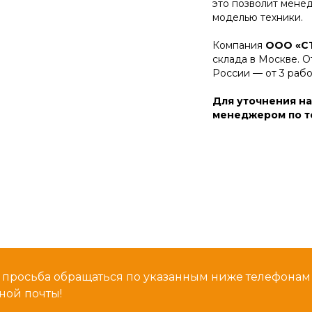
это позволит мене
моделью техники.
Компания
ООО «С
склада в Москве. О
России — от 3 раб
Для уточнения на
менеджером по те
 просьба обращаться по указанным ниже телефона
ной почты!