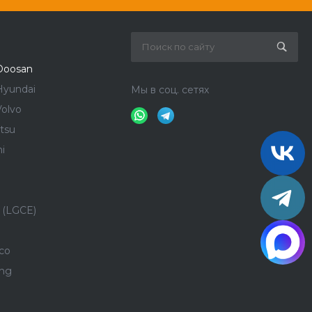
Doosan
Hyundai
Мы в соц. сетях
olvo
tsu
i
 (LGCE)
co
ong