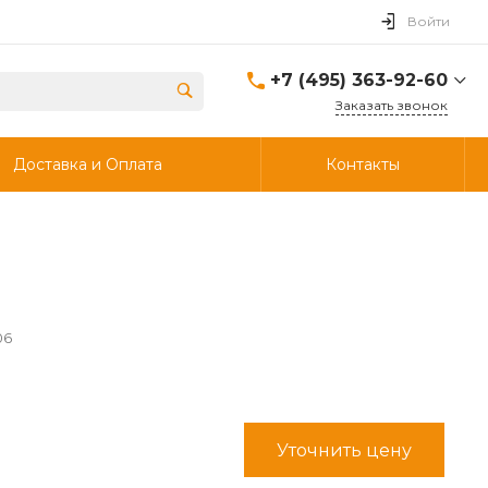
Войти
+7 (495) 363-92-60
Заказать звонок
+7 (495) 363-92-60
Доставка и Оплата
Контакты
г. Дзержинский, ул.
Энергетиков, д., 30, стр.4,
ворота 6.
Пн-Чт: 8:00-18:00 Пт:
8:00-17:00 Cб-Вс:
Выходной
info@ooostik.ru
+7 (926) 133-33-34
06
Пн-Чт: 8:00-18:00 Пт:
8:00-17:00 Сб-Вс:
выходной
d.shtabcov@gmail.com
Уточнить цену