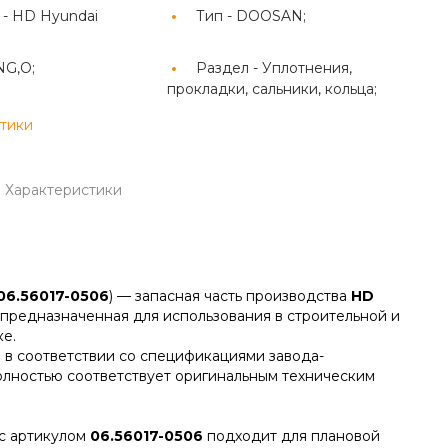
 -
HD Hyundai
Тип -
DOOSAN;
NG,O;
Раздел -
Уплотнения,
прокладки, сальники, кольца;
стики
Характеристики
06.56017-0506
) — запасная часть производства
HD
, предназначенная для использования в строительной и
е.
 в соответствии со спецификациями завода-
олностью соответствует оригинальным техническим
с артикулом
06.56017-0506
подходит для плановой