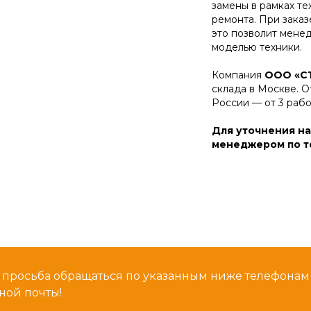
замены в рамках т
ремонта. При зака
это позволит мене
моделью техники.
Компания
ООО «С
склада в Москве. О
России — от 3 раб
Для уточнения на
менеджером по те
 просьба обращаться по указанным ниже телефона
ной почты!