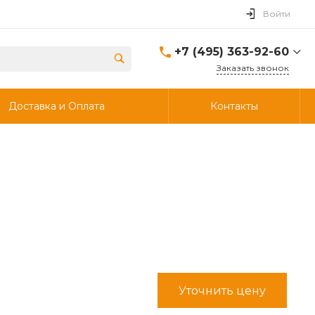
Войти
+7 (495) 363-92-60
Заказать звонок
+7 (495) 363-92-60
Доставка и Оплата
Контакты
г. Дзержинский, ул.
Энергетиков, д., 30, стр.4,
ворота 6.
Пн-Чт: 8:00-18:00 Пт:
8:00-17:00 Cб-Вс:
Выходной
info@ooostik.ru
+7 (926) 133-33-34
Пн-Чт: 8:00-18:00 Пт:
8:00-17:00 Сб-Вс:
выходной
d.shtabcov@gmail.com
Уточнить цену