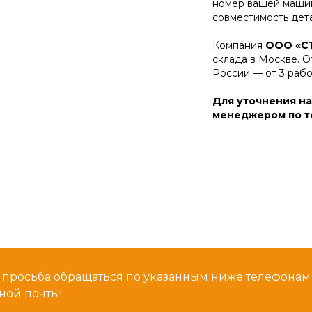
номер вашей машин
совместимость дет
Компания
ООО «С
склада в Москве. О
России — от 3 раб
Для уточнения на
менеджером по те
 просьба обращаться по указанным ниже телефона
ной почты!