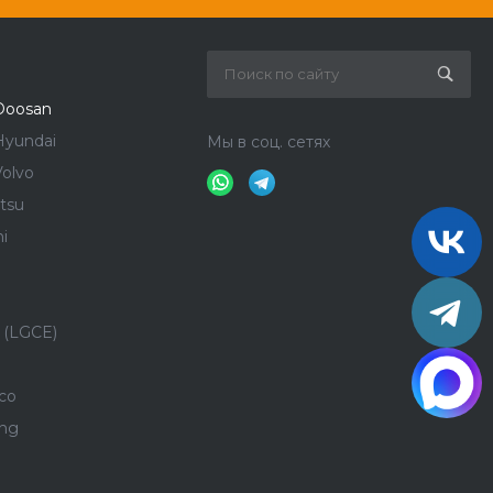
Doosan
Hyundai
Мы в соц. сетях
olvo
tsu
i
 (LGCE)
co
ong