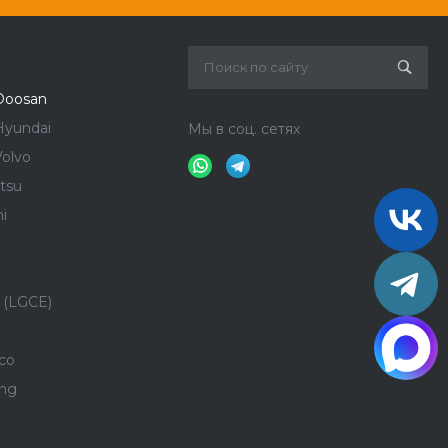
Doosan
Hyundai
Мы в соц. сетях
olvo
tsu
i
 (LGCE)
co
ong