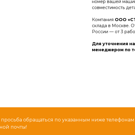
номер вашей машин
совместимость дет
Компания
ООО «С
склада в Москве. О
России — от 3 раб
Для уточнения на
менеджером по те
 просьба обращаться по указанным ниже телефона
ной почты!