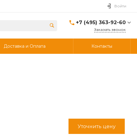
Войти
+7 (495) 363-92-60
Заказать звонок
+7 (495) 363-92-60
Доставка и Оплата
Контакты
г. Дзержинский, ул.
Энергетиков, д., 30, стр.4,
ворота 6.
Пн-Чт: 8:00-18:00 Пт:
8:00-17:00 Cб-Вс:
Выходной
info@ooostik.ru
+7 (926) 133-33-34
Пн-Чт: 8:00-18:00 Пт:
8:00-17:00 Сб-Вс:
выходной
d.shtabcov@gmail.com
Уточнить цену