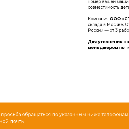
номер вашей машин
совместимость дет
Компания
ООО «С
склада в Москве. О
России — от 3 раб
Для уточнения на
менеджером по те
 просьба обращаться по указанным ниже телефона
ной почты!