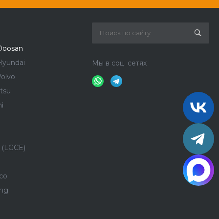
Doosan
Hyundai
Мы в соц. сетях
olvo
tsu
i
 (LGCE)
co
ong