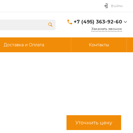
Войти
+7 (495) 363-92-60
Заказать звонок
+7 (495) 363-92-60
Доставка и Оплата
Контакты
г. Дзержинский, ул.
Энергетиков, д., 30, стр.4,
ворота 6.
Пн-Чт: 8:00-18:00 Пт:
8:00-17:00 Cб-Вс:
Выходной
info@ooostik.ru
+7 (926) 133-33-34
Пн-Чт: 8:00-18:00 Пт:
8:00-17:00 Сб-Вс:
выходной
d.shtabcov@gmail.com
Уточнить цену