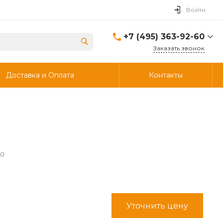
Войти
+7 (495) 363-92-60
Заказать звонок
+7 (495) 363-92-60
Доставка и Оплата
Контакты
г. Дзержинский, ул.
Энергетиков, д., 30, стр.4,
ворота 6.
Пн-Чт: 8:00-18:00 Пт:
8:00-17:00 Cб-Вс:
Выходной
info@ooostik.ru
+7 (926) 133-33-34
60
Пн-Чт: 8:00-18:00 Пт:
8:00-17:00 Сб-Вс:
выходной
d.shtabcov@gmail.com
Уточнить цену