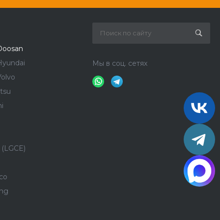
Doosan
Hyundai
Мы в соц. сетях
olvo
tsu
i
 (LGCE)
co
ong