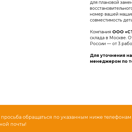
для плановой заме
восстановительног
номер вашей машин
совместимость дет
Компания
ООО «С
склада в Москве. О
России — от 3 раб
Для уточнения на
менеджером по те
 просьба обращаться по указанным ниже телефона
ной почты!