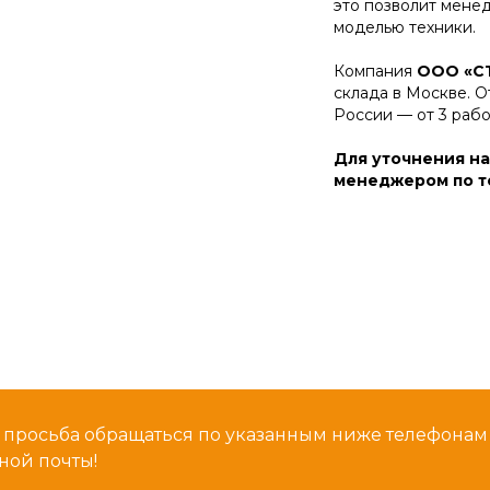
это позволит мене
моделью техники.
Компания
ООО «С
склада в Москве. О
России — от 3 раб
Для уточнения на
менеджером по те
 просьба обращаться по указанным ниже телефона
ной почты!