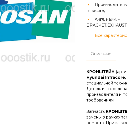
Производитель
Infracore;
Англ. наим. -
BRACKET,EXHAUST
Все характери
Описание
КРОНШТЕЙН
(арти
Hyundai Infracore
специальной техник
Деталь изготовлена
производителя и п
требованиям.
Запчасть
КРОНШТ
замены в рамках т
ремонта. При зака