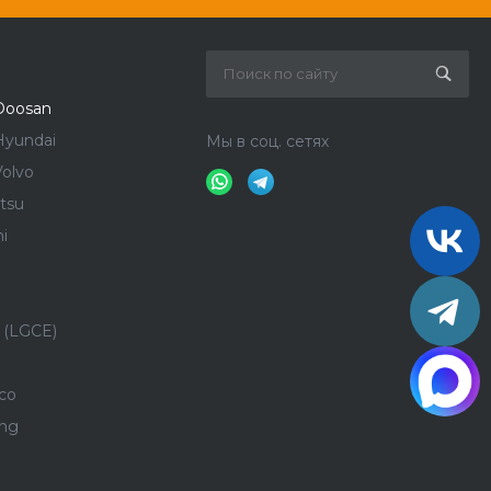
Doosan
Hyundai
Мы в соц. сетях
olvo
tsu
i
 (LGCE)
co
ong