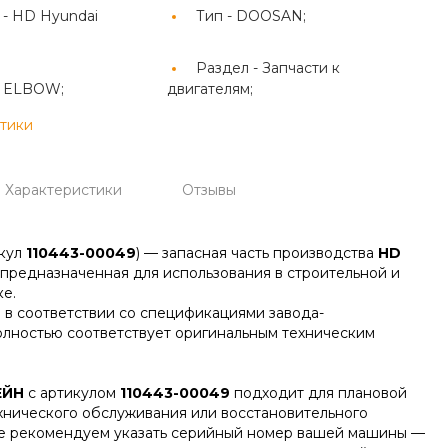
 -
HD Hyundai
Тип -
DOOSAN;
Раздел -
Запчасти к
 ELBOW;
двигателям;
стики
Характеристики
Отзывы
кул
110443-00049
) — запасная часть производства
HD
, предназначенная для использования в строительной и
е.
 в соответствии со спецификациями завода-
олностью соответствует оригинальным техническим
ЕЙН
с артикулом
110443-00049
подходит для плановой
ехнического обслуживания или восстановительного
зе рекомендуем указать серийный номер вашей машины —