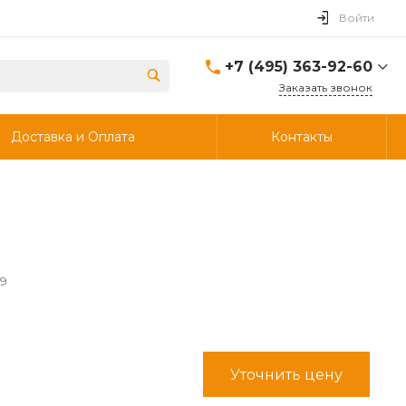
Войти
+7 (495) 363-92-60
Заказать звонок
+7 (495) 363-92-60
Доставка и Оплата
Контакты
г. Дзержинский, ул.
Энергетиков, д., 30, стр.4,
ворота 6.
Пн-Чт: 8:00-18:00 Пт:
8:00-17:00 Cб-Вс:
Выходной
info@ooostik.ru
+7 (926) 133-33-34
49
Пн-Чт: 8:00-18:00 Пт:
8:00-17:00 Сб-Вс:
выходной
d.shtabcov@gmail.com
Уточнить цену