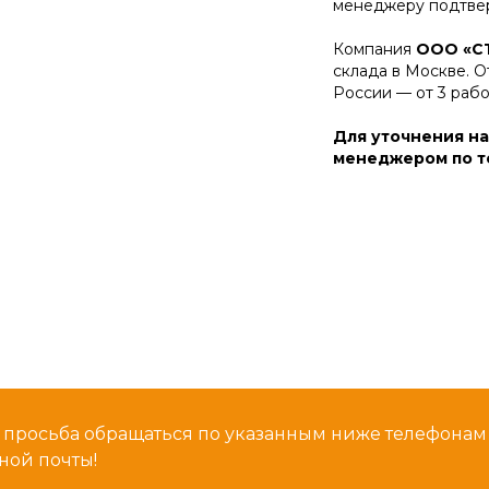
менеджеру подтвер
Компания
ООО «С
склада в Москве. О
России — от 3 раб
Для уточнения на
менеджером по те
 просьба обращаться по указанным ниже телефона
ной почты!