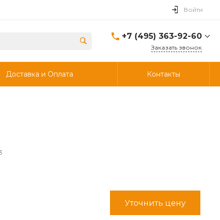
Войти
+7 (495) 363-92-60
Заказать звонок
+7 (495) 363-92-60
Доставка и Оплата
Контакты
г. Дзержинский, ул.
Энергетиков, д., 30, стр.4,
ворота 6.
Пн-Чт: 8:00-18:00 Пт:
8:00-17:00 Cб-Вс:
Выходной
info@ooostik.ru
+7 (926) 133-33-34
3
Пн-Чт: 8:00-18:00 Пт:
8:00-17:00 Сб-Вс:
выходной
d.shtabcov@gmail.com
Уточнить цену