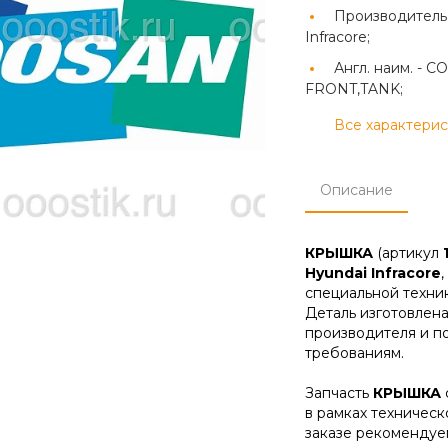
Производитель
Infracore;
Англ. наим. -
CO
FRONT,TANK;
Все характери
Описание
КРЫШКА
(артикул
Hyundai Infracore
специальной техник
Деталь изготовлена
производителя и п
требованиям.
Запчасть
КРЫШКА
в рамках техническ
заказе рекомендуе