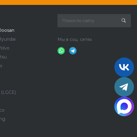
Doosan
Hyundai
Мы в соц. сетях
olvo
tsu
i
 (LGCE)
co
ong