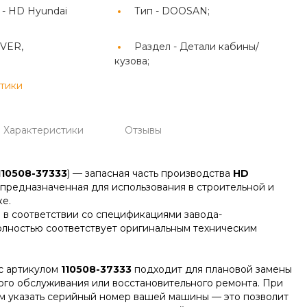
 -
HD Hyundai
Тип -
DOOSAN;
VER,
Раздел -
Детали кабины/
кузова;
стики
Характеристики
Отзывы
110508-37333
) — запасная часть производства
HD
, предназначенная для использования в строительной и
е.
 в соответствии со спецификациями завода-
олностью соответствует оригинальным техническим
с артикулом
110508-37333
подходит для плановой замены
ого обслуживания или восстановительного ремонта. При
м указать серийный номер вашей машины — это позволит