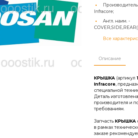
Производитель
Infracore;
Англ. наим. -
COVER,SIDE,REAR(
Все характери
Описание
КРЫШКА
(артикул
Infracore
, предназ
специальной техник
Деталь изготовлена
производителя и п
требованиям.
Запчасть
КРЫШКА
в рамках техническ
заказе рекомендуе