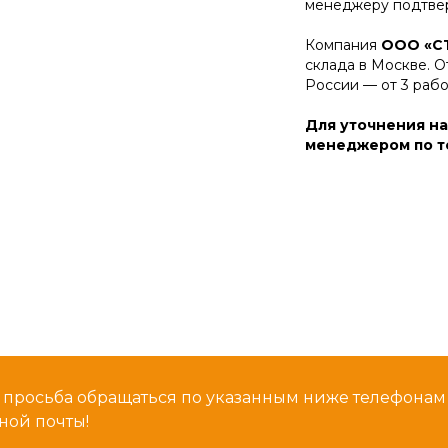
менеджеру подтвер
Компания
ООО «С
склада в Москве. О
России — от 3 раб
Для уточнения на
менеджером по те
 просьба обращаться по указанным ниже телефона
ной почты!