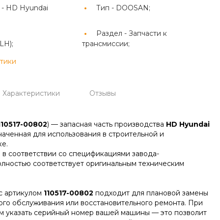
 -
HD Hyundai
Тип -
DOOSAN;
Раздел -
Запчасти к
LH);
трансмиссии;
стики
Характеристики
Отзывы
110517-00802
) — запасная часть производства
HD Hyundai
наченная для использования в строительной и
е.
 в соответствии со спецификациями завода-
олностью соответствует оригинальным техническим
с артикулом
110517-00802
подходит для плановой замены
ого обслуживания или восстановительного ремонта. При
м указать серийный номер вашей машины — это позволит