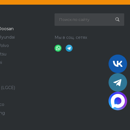
Doosan
Hyundai
Мы в соц. сетях
olvo
tsu
i
 (LGCE)
co
ong