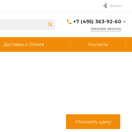
Войти
+7 (495) 363-92-60
Заказать звонок
+7 (495) 363-92-60
Доставка и Оплата
Контакты
г. Дзержинский, ул.
Энергетиков, д., 30, стр.4,
ворота 6.
Пн-Чт: 8:00-18:00 Пт:
8:00-17:00 Cб-Вс:
Выходной
info@ooostik.ru
+7 (926) 133-33-34
2
Пн-Чт: 8:00-18:00 Пт:
8:00-17:00 Сб-Вс:
выходной
d.shtabcov@gmail.com
Уточнить цену