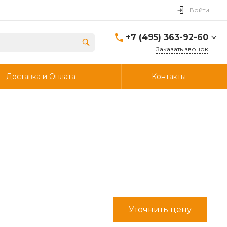
Войти
+7 (495) 363-92-60
Заказать звонок
+7 (495) 363-92-60
Доставка и Оплата
Контакты
г. Дзержинский, ул.
Энергетиков, д., 30, стр.4,
ворота 6.
Пн-Чт: 8:00-18:00 Пт:
8:00-17:00 Cб-Вс:
Выходной
info@ooostik.ru
+7 (926) 133-33-34
1
Пн-Чт: 8:00-18:00 Пт:
8:00-17:00 Сб-Вс:
выходной
d.shtabcov@gmail.com
Уточнить цену