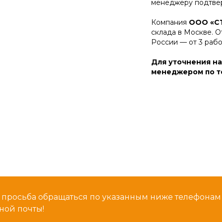
менеджеру подтвер
Компания
ООО «С
склада в Москве. О
России — от 3 раб
Для уточнения на
менеджером по те
 просьба обращаться по указанным ниже телефона
ной почты!