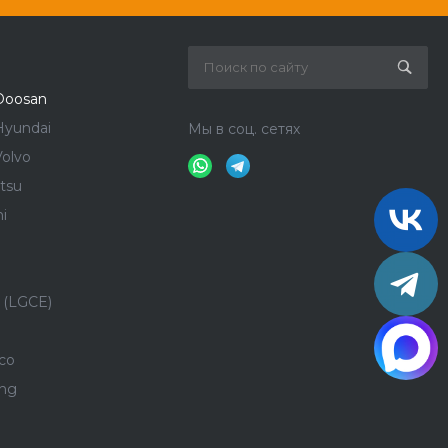
Doosan
Hyundai
Мы в соц. сетях
olvo
tsu
i
 (LGCE)
co
ong