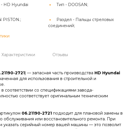
 -
HD Hyundai
Тип -
DOOSAN;
N PISTON.;
Раздел -
Пальцы стреловых
соединений;
стики
Характеристики
Отзывы
.21190-2721
) — запасная часть производства
HD Hyundai
наченная для использования в строительной и
е.
 в соответствии со спецификациями завода-
олностью соответствует оригинальным техническим
артикулом
06.21190-2721
подходит для плановой замены в
го обслуживания или восстановительного ремонта. При
м указать серийный номер вашей машины — это позволит