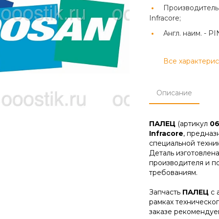
Производитель
Infracore;
Англ. наим. -
PI
Все характери
Описание
ПАЛЕЦ
(артикул
06
Infracore
, предназ
специальной техник
Деталь изготовлена
производителя и п
требованиям.
Запчасть
ПАЛЕЦ
с 
рамках техническо
заказе рекомендуе