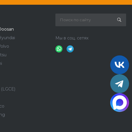
Doosan
Hyundai
Мы в соц. сетях
olvo
tsu
i
 (LGCE)
co
ong