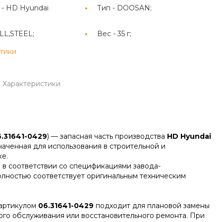
 -
HD Hyundai
Тип -
DOOSAN;
LL,STEEL;
Вес -
35 г;
стики
Характеристики
.31641-0429
) — запасная часть производства
HD Hyundai
наченная для использования в строительной и
е.
 в соответствии со спецификациями завода-
олностью соответствует оригинальным техническим
артикулом
06.31641-0429
подходит для плановой замены
ого обслуживания или восстановительного ремонта. При