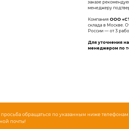
заказе рекомендуе
менеджеру подтвер
Компания
ООО «С
склада в Москве. О
России — от 3 раб
Для уточнения на
менеджером по те
 просьба обращаться по указанным ниже телефона
ной почты!