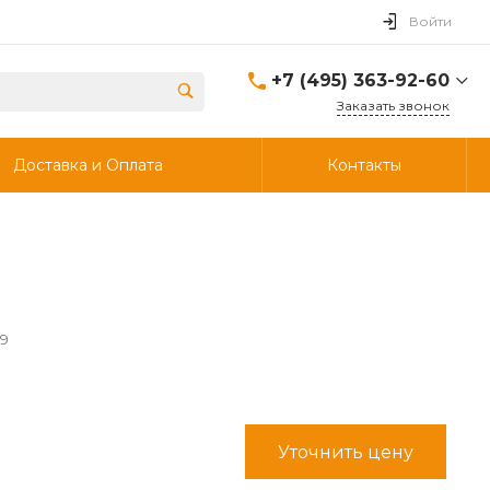
Войти
+7 (495) 363-92-60
Заказать звонок
+7 (495) 363-92-60
Доставка и Оплата
Контакты
г. Дзержинский, ул.
Энергетиков, д., 30, стр.4,
ворота 6.
Пн-Чт: 8:00-18:00 Пт:
8:00-17:00 Cб-Вс:
Выходной
info@ooostik.ru
+7 (926) 133-33-34
29
Пн-Чт: 8:00-18:00 Пт:
8:00-17:00 Сб-Вс:
выходной
d.shtabcov@gmail.com
Уточнить цену