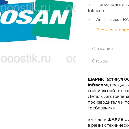
Производитель
Infracore;
Англ. наим. -
BA
Все характери
Описание
Отзывы
ШАРИК
(артикул
06
Infracore
, предназ
специальной техник
Деталь изготовлена
производителя и п
требованиям.
Запчасть
ШАРИК
с 
в рамках техническ