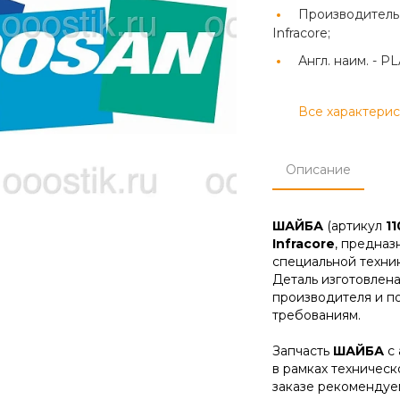
Производитель
Infracore;
Англ. наим. -
PL
Все характери
Описание
ШАЙБА
(артикул
1
Infracore
, предназ
специальной техник
Деталь изготовлена
производителя и п
требованиям.
Запчасть
ШАЙБА
с 
в рамках техническ
заказе рекомендуе