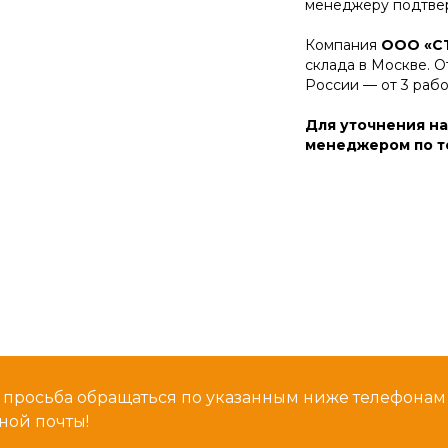
менеджеру подтвер
Компания
ООО «С
склада в Москве. О
России — от 3 раб
Для уточнения на
менеджером по те
 просьба обращаться по указанным ниже телефона
ной почты!