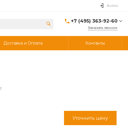
Войти
+7 (495) 363-92-60
Заказать звонок
+7 (495) 363-92-60
Доставка и Оплата
Контакты
г. Дзержинский, ул.
Энергетиков, д., 30, стр.4,
ворота 6.
Пн-Чт: 8:00-18:00 Пт:
8:00-17:00 Cб-Вс:
Выходной
info@ooostik.ru
+7 (926) 133-33-34
7
Пн-Чт: 8:00-18:00 Пт:
8:00-17:00 Сб-Вс:
выходной
d.shtabcov@gmail.com
Уточнить цену