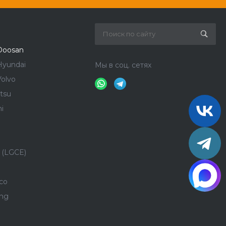
Doosan
Hyundai
Мы в соц. сетях
olvo
tsu
i
 (LGCE)
co
ong