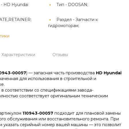
 -
HD Hyundai
Тип -
DOOSAN;
ATE,RETAINER;
Раздел -
Запчасти к
гидромоторам;
стики
Характеристики
Отзывы
10943-00057
) — запасная часть производства
HD Hyundai
наченная для использования в строительной и
е.
 в соответствии со спецификациями завода-
олностью соответствует оригинальным техническим
артикулом
110943-00057
подходит для плановой замены
ого обслуживания или восстановительного ремонта. При
м указать серийный номер вашей машины — это позволит