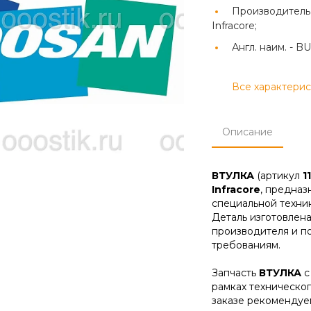
Производитель
Infracore;
Англ. наим. -
BU
Все характери
Описание
ВТУЛКА
(артикул
1
Infracore
, предназ
специальной техник
Деталь изготовлена
производителя и п
требованиям.
Запчасть
ВТУЛКА
с
рамках техническо
заказе рекомендуе