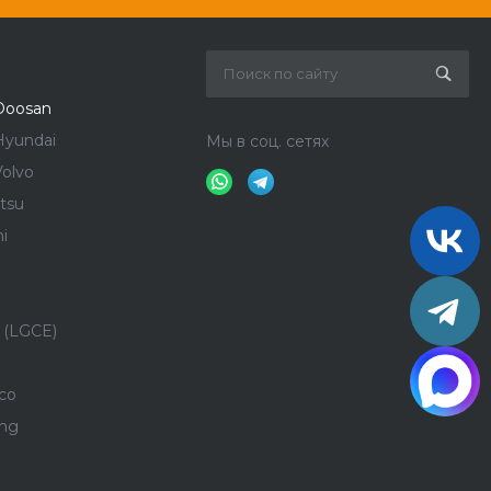
Doosan
Hyundai
Мы в соц. сетях
olvo
tsu
i
 (LGCE)
co
ong