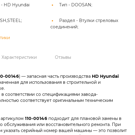
 -
HD Hyundai
Тип -
DOOSAN;
SH,STEEL;
Раздел -
Втулки стреловых
соединений;
стики
Характеристики
Отзывы
10-00146
) — запасная часть производства
HD Hyundai
наченная для использования в строительной и
е.
 в соответствии со спецификациями завода-
олностью соответствует оригинальным техническим
 артикулом
110-00146
подходит для плановой замены в
го обслуживания или восстановительного ремонта. При
м указать серийный номер вашей машины — это позволит