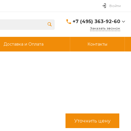
Войти
+7 (495) 363-92-60
Заказать звонок
+7 (495) 363-92-60
Доставка и Оплата
Контакты
г. Дзержинский, ул.
Энергетиков, д., 30, стр.4,
ворота 6.
Пн-Чт: 8:00-18:00 Пт:
8:00-17:00 Cб-Вс:
Выходной
info@ooostik.ru
+7 (926) 133-33-34
Пн-Чт: 8:00-18:00 Пт:
8:00-17:00 Сб-Вс:
выходной
d.shtabcov@gmail.com
Уточнить цену