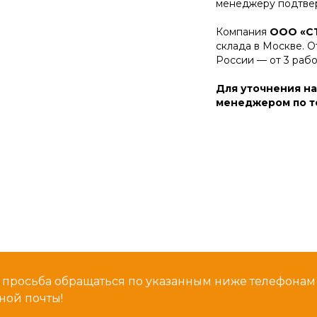
менеджеру подтвер
Компания
ООО «С
склада в Москве. О
России — от 3 раб
Для уточнения на
менеджером по те
 просьба обращаться по указанным ниже телефона
ной почты!