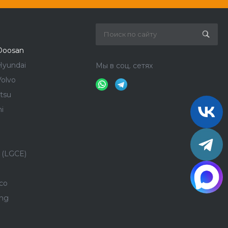
Doosan
Hyundai
Мы в соц. сетях
olvo
tsu
i
 (LGCE)
co
ong