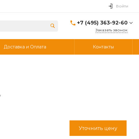
Войти
+7 (495) 363-92-60
Заказать звонок
+7 (495) 363-92-60
Доставка и Оплата
Контакты
г. Дзержинский, ул.
Энергетиков, д., 30, стр.4,
ворота 6.
Пн-Чт: 8:00-18:00 Пт:
8:00-17:00 Cб-Вс:
Выходной
info@ooostik.ru
+7 (926) 133-33-34
7
Пн-Чт: 8:00-18:00 Пт:
8:00-17:00 Сб-Вс:
выходной
d.shtabcov@gmail.com
Уточнить цену