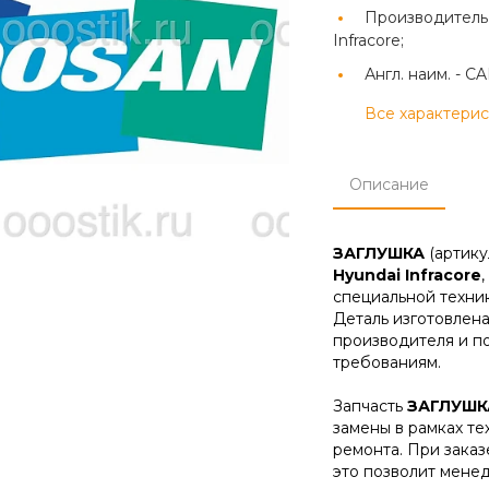
Производитель
Infracore;
Англ. наим. -
CA
Все характери
Описание
ЗАГЛУШКА
(артик
Hyundai Infracore
специальной техник
Деталь изготовлена
производителя и п
требованиям.
Запчасть
ЗАГЛУШК
замены в рамках т
ремонта. При зака
это позволит мене