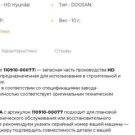
 -
HD Hyundai
Тип -
DOOSAN;
P;
Вес -
10 г;
стики
Характеристики
Отзывы
ул
110910-00077
) — запасная часть производства
HD
, предназначенная для использования в строительной и
е.
 в соответствии со спецификациями завода-
олностью соответствует оригинальным техническим
А
с артикулом
110910-00077
подходит для плановой
ехнического обслуживания или восстановительного
зе рекомендуем указать серийный номер вашей машины —
джеру подтвердить совместимость детали с вашей