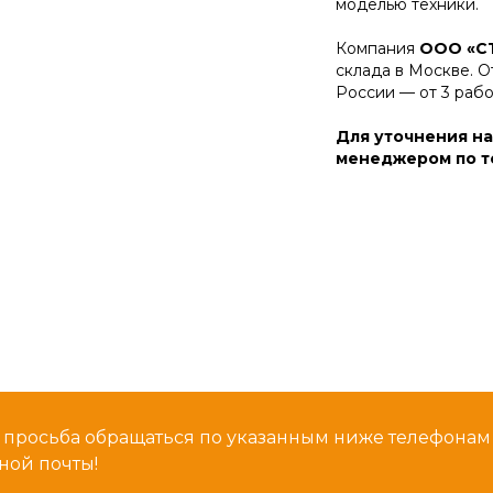
моделью техники.
Компания
ООО «С
склада в Москве. О
России — от 3 раб
Для уточнения на
менеджером по те
 просьба обращаться по указанным ниже телефона
ной почты!