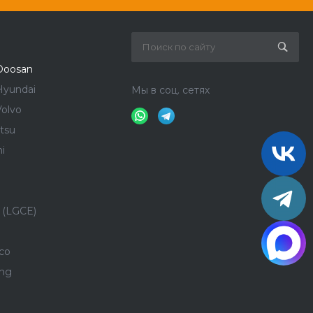
Doosan
Hyundai
Мы в соц. сетях
olvo
tsu
i
 (LGCE)
co
ong