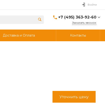
Войти
+7 (495) 363-92-60
Заказать звонок
+7 (495) 363-92-60
Доставка и Оплата
Контакты
г. Дзержинский, ул.
Энергетиков, д., 30, стр.4,
ворота 6.
Пн-Чт: 8:00-18:00 Пт:
8:00-17:00 Cб-Вс:
Выходной
info@ooostik.ru
+7 (926) 133-33-34
Пн-Чт: 8:00-18:00 Пт:
8:00-17:00 Сб-Вс:
выходной
d.shtabcov@gmail.com
Уточнить цену