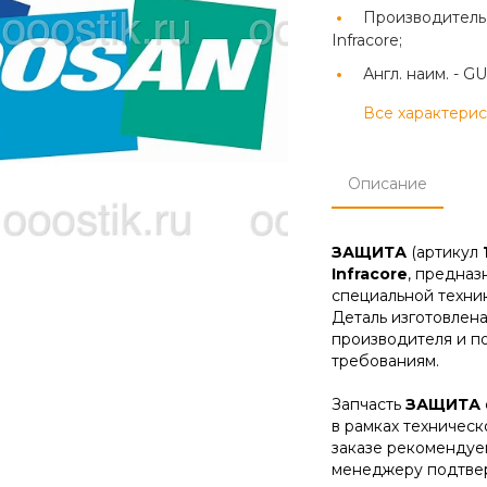
Производитель
Infracore;
Англ. наим. -
GU
Все характери
Описание
ЗАЩИТА
(артикул
Infracore
, предназ
специальной техник
Деталь изготовлена
производителя и п
требованиям.
Запчасть
ЗАЩИТА
в рамках техническ
заказе рекомендуе
менеджеру подтвер