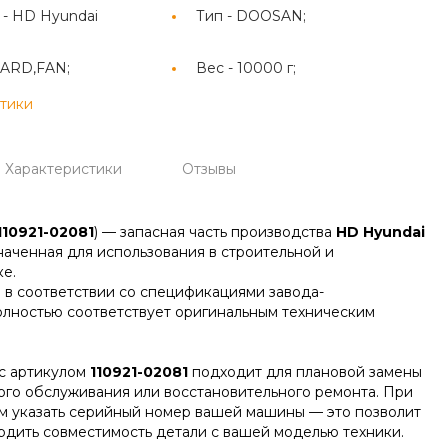
 -
HD Hyundai
Тип -
DOOSAN;
ARD,FAN;
Вес -
10000 г;
стики
Характеристики
Отзывы
110921-02081
) — запасная часть производства
HD Hyundai
наченная для использования в строительной и
е.
 в соответствии со спецификациями завода-
олностью соответствует оригинальным техническим
с артикулом
110921-02081
подходит для плановой замены
ого обслуживания или восстановительного ремонта. При
м указать серийный номер вашей машины — это позволит
дить совместимость детали с вашей моделью техники.