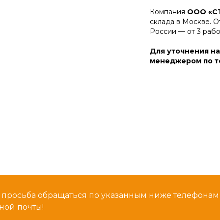
Компания
ООО «С
склада в Москве. О
России — от 3 раб
Для уточнения на
менеджером по те
 просьба обращаться по указанным ниже телефона
ной почты!