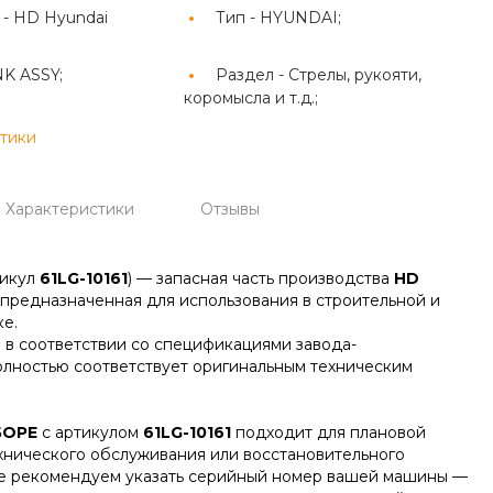
 -
HD Hyundai
Тип -
HYUNDAI;
NK ASSY;
Раздел -
Стрелы, рукояти,
коромысла и т.д.;
стики
Характеристики
Отзывы
тикул
61LG-10161
) — запасная часть производства
HD
, предназначенная для использования в строительной и
е.
 в соответствии со спецификациями завода-
олностью соответствует оригинальным техническим
БОРЕ
с артикулом
61LG-10161
подходит для плановой
ехнического обслуживания или восстановительного
зе рекомендуем указать серийный номер вашей машины —