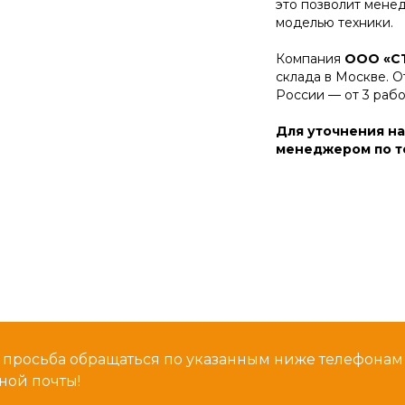
это позволит мене
моделью техники.
Компания
ООО «С
склада в Москве. О
России — от 3 раб
Для уточнения на
менеджером по те
 просьба обращаться по указанным ниже телефона
ной почты!