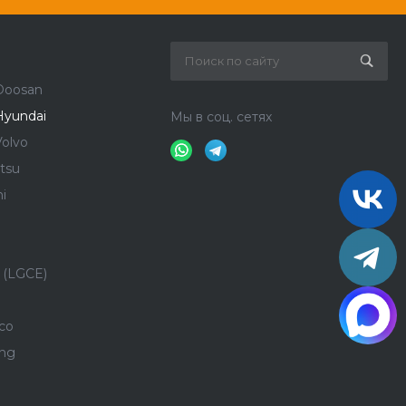
Doosan
Hyundai
Мы в соц. сетях
olvo
tsu
i
 (LGCE)
co
ong