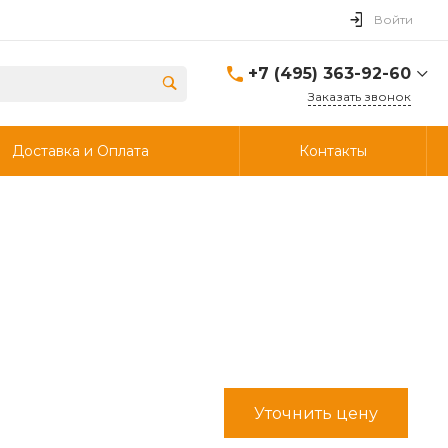
Войти
+7 (495) 363-92-60
Заказать звонок
+7 (495) 363-92-60
Доставка и Оплата
Контакты
г. Дзержинский, ул.
Энергетиков, д., 30, стр.4,
ворота 6.
Пн-Чт: 8:00-18:00 Пт:
8:00-17:00 Cб-Вс:
Выходной
info@ooostik.ru
+7 (926) 133-33-34
Пн-Чт: 8:00-18:00 Пт:
8:00-17:00 Сб-Вс:
выходной
d.shtabcov@gmail.com
Уточнить цену